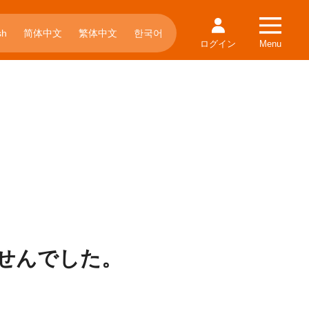
简体中文
繁体中文
한국어
sh
ログイン
Menu
せんでした。