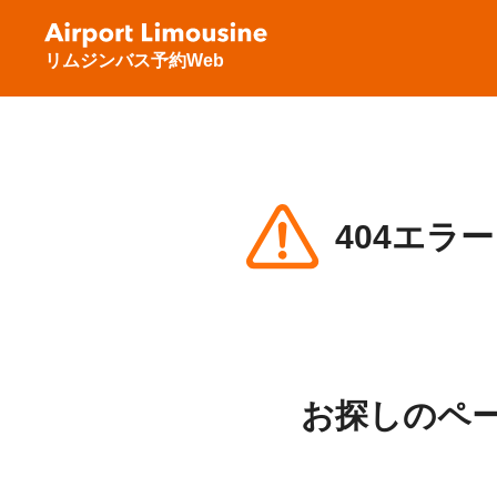
リムジンバス予約Web
404エラー
お探しのペ