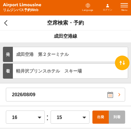
リムジンバス予約Web
ログイン
Language
Menu
空席検索・予約
成田空港線
成田空港 第２ターミナル
発
軽井沢プリンスホテル スキー場
着
2026/08/09
:
16
15
出発
到着