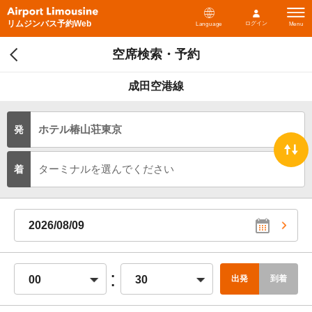
リムジンバス予約Web
ログイン
Language
Menu
空席検索・予約
成田空港線
ホテル椿山荘東京
発
ターミナルを選んでください
着
2026/08/09
:
00
30
出発
到着